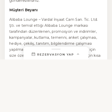
gönderebilirsiniz.
Müşteri Beyanı
Alibaba Lounge – Vardal İnşaat Cam San. Tic. Ltd.
Şti. ve temsil ettiği Alibaba Lounge markası
tarafından düzenlenen, promosyon ve indirimler,
kampanyalar, kutlama, temenni, anket çalışması,
hediye, çekiliş, tanıtım, bilgilendirme çalışması
yapılması, sizinle olan bağlantılarının devamı için
REZERVASYON YAP
size özel önerilerden haberdar olabilmeniz için kısa
mesaj (SMS), görüntülü ve sesli mesaj (MMS),
elektronik posta (e-mail), mektup, telefon, telefaks,
ŞUBE
telaks ve bunlarla sınırlı olmamak üzere her türlü
iletişim aracıyla benimle iletişime geçilmesine veya
mevcut iznimin devam etmesini kabul
AD SOYAD
etmekteyim / etmemekteyim.
AYRICA, ..… / ..… / …….. tarihinde bir örneğini teslim
TELEFON
almış olduğum işbu sözleşmenin tüm maddelerini